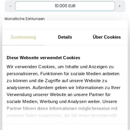
Monatliche Zahlungen
Zustimmung
Details
Über Cookies
Geplante Laufzeit
Diese Webseite verwendet Cookies
Chancen-/Risikoprofil
Wir verwenden Cookies, um Inhalte und Anzeigen zu
personalisieren, Funktionen für soziale Medien anbieten
Konservativ
zu können und die Zugriffe auf unsere Website zu
analysieren. Außerdem geben wir Informationen zu Ihrer
Ausgewogen
Verwendung unserer Website an unsere Partner für
soziale Medien, Werbung und Analysen weiter. Unsere
Gewinnorientiert
Partner führen diese Informationen möglicherweise mit
weiteren Daten zusammen, die Sie ihnen bereitgestellt
haben oder die sie im Rahmen Ihrer Nutzung der Dienste
Finde jetzt heraus, wie dein froots
gesammelt haben.