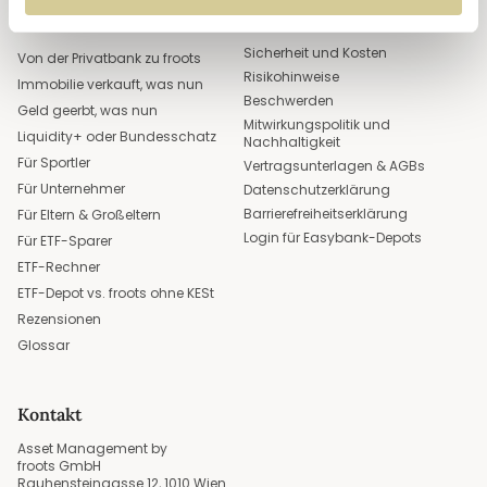
Quick Links
Compliance
Sicherheit und Kosten
Von der Privatbank zu froots
Risikohinweise
Immobilie verkauft, was nun
Beschwerden
Geld geerbt, was nun
Mitwirkungspolitik und
Liquidity+ oder Bundesschatz
Nachhaltigkeit
Für Sportler
Vertragsunterlagen & AGBs
Für Unternehmer
Datenschutzerklärung
Barrierefreiheitserklärung
Für Eltern & Großeltern
Login für Easybank-Depots
Für ETF-Sparer
ETF-Rechner
ETF-Depot vs. froots ohne KESt
Rezensionen
Glossar
Kontakt
Asset Management by
froots GmbH
Rauhensteingasse 12, 1010 Wien