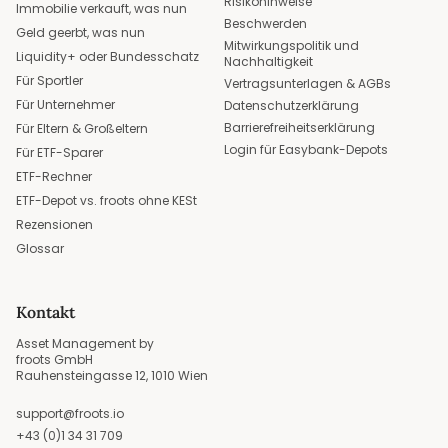
Risikohinweise
Immobilie verkauft, was nun
Beschwerden
Geld geerbt, was nun
Mitwirkungspolitik und
Liquidity+ oder Bundesschatz
Nachhaltigkeit
Für Sportler
Vertragsunterlagen & AGBs
Für Unternehmer
Datenschutzerklärung
Barrierefreiheitserklärung
Für Eltern & Großeltern
Login für Easybank-Depots
Für ETF-Sparer
ETF-Rechner
ETF-Depot vs. froots ohne KESt
Rezensionen
Glossar
Kontakt
Asset Management by
froots GmbH
Rauhensteingasse 12, 1010 Wien
support@froots.io
+43 (0)1 34 31 709