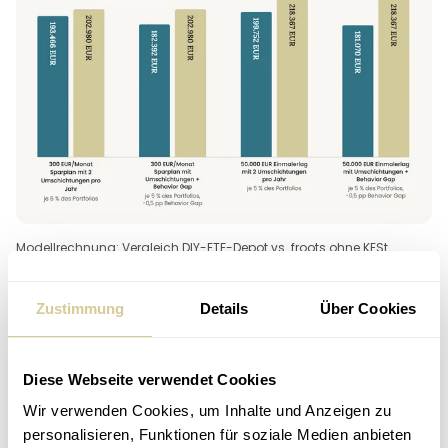
Modellrechnung: Vergleich DIY-ETF-Depot vs. froots ohne KESt.
Anleger im Alter von 30. Laufzeit 25 Jahre, Brutto-Rendite 7,5% p.a.,
Beide Netto nach Gebühren und Steuern. Annahme DIY-Depot ohne
Gebühren. Keine Prognose. Anlagen bergen Risiken.
Zustimmung
Details
Über Cookies
Diese Webseite verwendet Cookies
Rechner: Triff deine eigenen
Wir verwenden Cookies, um Inhalte und Anzeigen zu
Annahmen
personalisieren, Funktionen für soziale Medien anbieten