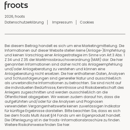
2026, froots
Datenschutzerklärung
Impressum
Cookies
Bei diesem Beitrag handelt es sich um eine Marketingmitteilung. Die
Informationen auf dieser Website stellen keine (Anlage-)Empfehlung
und keinen Vorschlag einer Anlagestrategie im Sinne von Art 3 Abs. 1
Z 34 und Z 35 der Marktmissbrauchsverordnung (MAR) dar. Die hier
genannten Informationen sind daher nicht als Anlageempfehlung
und/oder Anlageberatung zu verstehen und können eine
Anlageberatung nicht ersetzen. Die hier enthaltenen Daten, Analysen
und Schlussfolgerungen sind genereller Natur und ausschließlich
als unverbindliche Informationen zu betrachten. Sie sind nicht auf
die individuellen Bedürfnisse, Kenntnisse und Risikobereitschaft des
Anlegers zugeschnitten und werden ausschließlich an die
Öffentlichkeit abgegeben. Wir weisen zudem darauf hin, dass die
aufgeführten und/oder für die Analysen und Prognosen
verwendeten Vergangenheitswerte keinen zuverlässigen Indikator
für künftige Ergebnisse darstellen. Bitte beachten Sie, dass es sich
bei dem froots Multi Asset §14 Fonds um ein Eigenprodukt handelt.
Die Offenlegung ist in der froots-Informationsbroschüre zu finden.
Weitere Risikohinweise finden Sie
hier
.