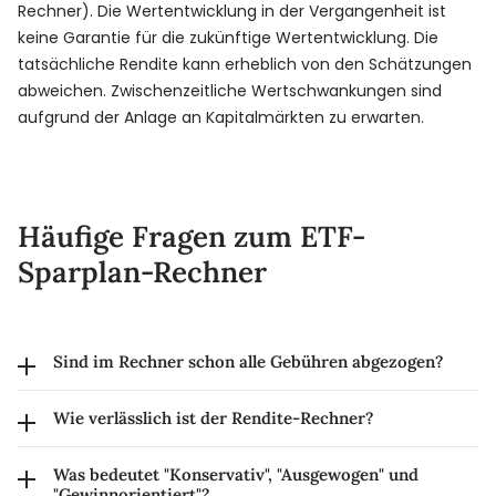
Rechner). Die Wertentwicklung in der Vergangenheit ist
keine Garantie für die zukünftige Wertentwicklung. Die
tatsächliche Rendite kann erheblich von den Schätzungen
abweichen. Zwischenzeitliche Wertschwankungen sind
aufgrund der Anlage an Kapitalmärkten zu erwarten.
Häufige Fragen zum ETF-
Sparplan-Rechner
Sind im Rechner schon alle Gebühren abgezogen?
Ja, bei der Berechnung sind sämtliche Gebühren und
Wie verlässlich ist der Rendite-Rechner?
Kosten abgezogen.
Es besteht eine gewisse Wahrscheinlichkeit, dass die
Die Kapitalertragssteuer ist noch nicht berücksichtigt.
Was bedeutet "Konservativ", "Ausgewogen" und
Performance außerhalb der angezeigten Linien liegt.
"Gewinnorientiert"?