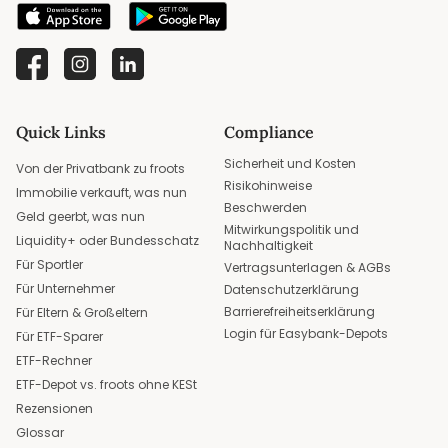
Quick Links
Compliance
Sicherheit und Kosten
Von der Privatbank zu froots
Risikohinweise
Immobilie verkauft, was nun
Beschwerden
Geld geerbt, was nun
Mitwirkungspolitik und
Liquidity+ oder Bundesschatz
Nachhaltigkeit
Für Sportler
Vertragsunterlagen & AGBs
Für Unternehmer
Datenschutzerklärung
Barrierefreiheitserklärung
Für Eltern & Großeltern
Login für Easybank-Depots
Für ETF-Sparer
ETF-Rechner
ETF-Depot vs. froots ohne KESt
Rezensionen
Glossar