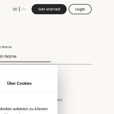
DE
EN
Get started
Login
in Name
il Adresse
Über Cookies
ept Newsletter
Newsletter abonnieren (AGBs und die
Datenschutzbestimmungen
akzeptieren)
sletter abonnieren
 Medien anbieten zu können