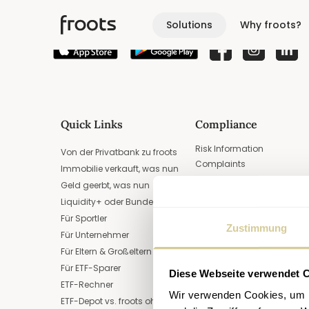
Solutions
Why froots?
FLEXIBLE INVESTING
Tailored Investing
Quick Links
Compliance
Investing in Equity ETFs 
Risk Information
Von der Privatbank zu froots
Complaints
Immobilie verkauft, was nun
Participation Policy and
Geld geerbt, was nun
Optimize Liquidity
Sustainability
Liquidity+ oder Bundesschatz
Contract Documents & Te
and Conditions
Für Sportler
Zustimmung
Für Unternehmer
Für Eltern & Großeltern
Für ETF-Sparer
Diese Webseite verwendet 
ETF-Rechner
Wir verwenden Cookies, um I
ETF-Depot vs. froots ohne KESt