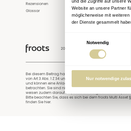
und die Zugriffe auf unsere 
Rezensionen
Website an unsere Partner fü
Glossar
möglicherweise mit weiteren
der Dienste gesammelt habe
Einwilligungsauswahl
Notwendig
2026, froots
Bei diesem Beitrag handelt es sich um eine Marketingmitte
Nur notwendige zula
von Art 3 Abs. 1 Z 34 und Z 35 der Marktmissbrauchsveror
und können eine Anlageberatung nicht ersetzen. Die hier e
betrachten. Sie sind nicht auf die individuellen Bedürfnis
weisen zudem darauf hin, dass die aufgeführten und/oder f
Bitte beachten Sie, dass es sich bei dem froots Multi Asset
finden Sie
hier
.