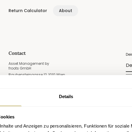
Return Calculator
About
ADDITIONAL SERVICES
Discover the app
Structuring Wealth
>3 Years
Investmentapproach
Contact
De
only
Payout Planning
>10 Years
Asset Management by
froots GmbH
Mission & Team
Rauhensteingasse 12, 1010 Wien
E-Ma
Spezialfonds
<2 Years
support@froots.io
FAQ
rms
+43 (0)1 34 31 709
Details
Acc
Cookies
New
nhalte und Anzeigen zu personalisieren, Funktionen für soziale