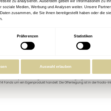
Website zu analysieren. Außerdem geben wir Informationen zu I
r soziale Medien, Werbung und Analysen weiter. Unsere Partner
 Daten zusammen, die Sie ihnen bereitgestellt haben oder die s
n.
Präferenzen
Statistiken
ilung. Die Informationen auf dieser Website stellen keine (Anlage-)Empfe
ssen
Auswahl erlauben
dnung (MAR) dar. Die hier genannten Informationen sind daher nicht als
nthaltenen Daten, Analysen und Schlussfolgerungen sind genereller Natur 
se, Kenntnisse und Risikobereitschaft des Anlegers zugeschnitten und werde
ür die Analysen und Prognosen verwendeten Vergangenheitswerte keinen zu
 §14 Fonds um ein Eigenprodukt handelt. Die Offenlegung ist in der froots-