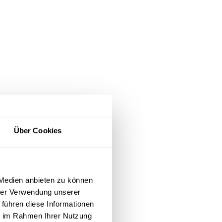
 kurz zuhause
ilie und
Über Cookies
 und Freunden
zu brunchen
e ich auch
 Medien anbieten zu können
rinken und
hrer Verwendung unserer
 führen diese Informationen
ie im Rahmen Ihrer Nutzung