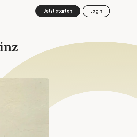
DE
EN
Jetzt starten
Login
rinz
ESt