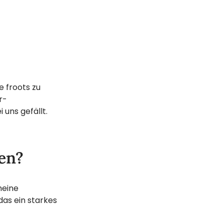
e froots zu
r-
 uns gefällt.
men?
meine
das ein starkes