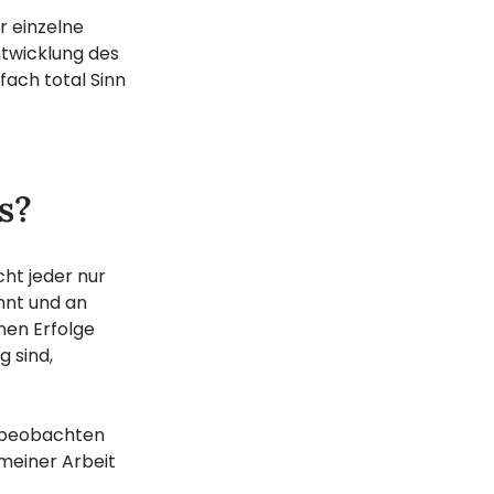
r einzelne
ntwicklung des
fach total Sinn
ts?
cht jeder nur
ennt und an
inen Erfolge
g sind,
d beobachten
 meiner Arbeit