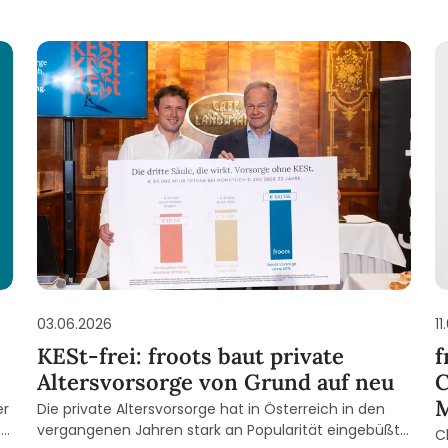
03.06.2026
11
KESt-frei: froots baut private
f
Altersvorsorge von Grund auf neu
C
M
er
Die private Altersvorsorge hat in Österreich in den
-
vergangenen Jahren stark an Popularität eingebüßt.
C