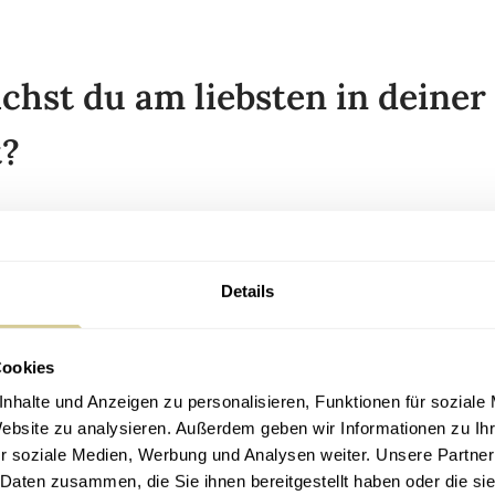
hst du am liebsten in deiner
t?
ich die letzten zwei Jahre sehr selten und wenn nur eher
 habe ich in letzter Zeit besonders die Zeit mit meiner Fam
Wien genossen.
Details
t kam es sehr gelegen meine Freizeit mit meiner Freundin
perol beim Filmfestival zu genießen, mit meiner Familie 
Cookies
er Oma Schnitzel essen zu gehen. Abgesehen davon spiel
nhalte und Anzeigen zu personalisieren, Funktionen für soziale
oder gehe Radfahren, um auch ein wenig Ausgleich zum T
Website zu analysieren. Außerdem geben wir Informationen zu I
fen.
r soziale Medien, Werbung und Analysen weiter. Unsere Partner
 Daten zusammen, die Sie ihnen bereitgestellt haben oder die s