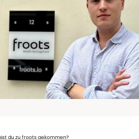
Spezialfonds
ieren
4 Jahre
 bist du zu froots gekommen?