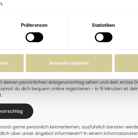
n.
Präferenzen
Statistiken
chsten Schritte
fahren, nach welchen Prinzipien froots investiert? Hier erfährst
ssen
Auswahl erlauben
rategie
t deinen persönlichen Anlagevorschlag sehen und dein erstes 
annst du dich bequem online registrieren - in 15 Minuten ist de
t.
evorschlag
roots gerne persönlich kennenlernen, ausführlich beraten werd
dlich über unser Angebot informieren? In einem Informationste