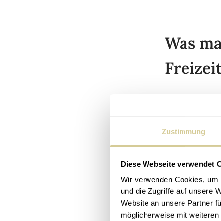
Was mac
Freizei
Dadurch, dass 
(in Wien) war,
Freunden aus 
Zustimmung
In letzter Zei
mit ein paar A
Diese Webseite verwendet 
oder mit mein
Wir verwenden Cookies, um I
gerne Tennis 
und die Zugriffe auf unsere 
Essen zu schaf
Website an unsere Partner fü
möglicherweise mit weiteren