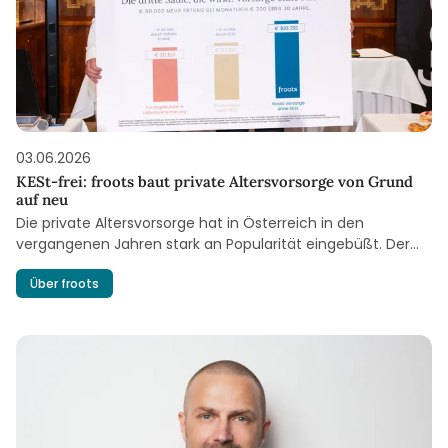
03.06.2026
KESt-frei: froots baut private Altersvorsorge von Grund
auf neu
Die private Altersvorsorge hat in Österreich in den
vergangenen Jahren stark an Popularität eingebüßt. Der
Staat hat die freiwillige Zusatzpension steuerlich
Über froots
begünstigt – doch bei den Sparerin-nen und Sparern ist
davon bisher wenig angekommen, weil zum Teil horrende
Kosten anfallen. Andreas Treichl und das Wiener Fintech-
Unternehmen froots wollen das nach Jahrzehnten
verpasster Reformen jetzt ändern.