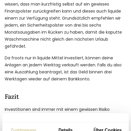
wissen, dass man kurzfristig selbst auf ein gewisses
Finanzpolster zurückgreifen kann und dieses auch liquide
einem zur Verfügung steht. Grundsätzlich empfehlen wir
jedem, ein Sicherheitspolster von drei bis sechs
Monatsausgaben im Rücken zu haben, damit die kaputte
Waschmaschine nicht gleich den nächsten Urlaub
gefährdet.
Da froots nur in liquide Mittel investiert, können deine
Anlagen an jedem Werktag verkauft werden. Falls du also
eine Auszahlung beantragst, ist das Geld binnen drei
Werktagen wieder auf deinem Bankkonto.
Fazit
Investitionen sind immer mit einem gewissen Risiko
verbunden – das gilt auch für froots. Einige Risiken, wie zum
Beispiel Marktschwankungen, können nur gesteuert, aber
Zustimmung
Details
Über Cookies
niemals vermieden werden. Andere Risiken, wie das Risiko,