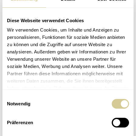
sein Geld zu verlieren, wenn ein Finanzinstitut in Konkurs
geht, können definitiv vermieden werden. Was auch immer
Diese Webseite verwendet Cookies
froots oder unserer Partnerbank passieren mag, die
gesetzliche Einlagensicherung schützt dein Geld. Im
Wir verwenden Cookies, um Inhalte und Anzeigen zu
Ernstfall ist dein Geld innerhalb weniger Tage wieder auf
personalisieren, Funktionen für soziale Medien anbieten
einem regulären Bankkonto.
zu können und die Zugriffe auf unsere Website zu
analysieren. Außerdem geben wir Informationen zu Ihrer
Du hast noch konkrete Fragen, möchtest gemeinsam
Verwendung unserer Website an unsere Partner für
deine Investmentstrategie planen oder dein Depot
soziale Medien, Werbung und Analysen weiter. Unsere
eröffnen? Wir stehen dir jederzeit gerne zur Verfügung und
Partner führen diese Informationen möglicherweise mit
freuen uns, bald für dich zu arbeiten.
weiteren Daten zusammen, die Sie ihnen bereitgestellt
haben oder die sie im Rahmen Ihrer Nutzung der Dienste
Du kannst uns folgendermaßen kontaktieren:
gesammelt haben.
Einwilligungsauswahl
per E-Mail über
support@froots.io
Notwendig
per Telefon über +43 (0)1 3431709
per Chat (werktags 9:00 - 18:00 Uhr)
Präferenzen
über
persönlichen Termin
(online oder bei uns im
einen
Büro in Wien)