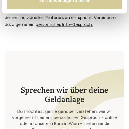
Nur notwendige zulassen
Der Wunsch nach smarter Diversifikation
des Totalverlusts. Mit unserem Investment-Ansatz streben
-
Spezialfonds
für vermögende Privatpersonen, Stiftungen
wir danach, ein Risiko-/Renditeverhältnis zu erzielen, das
Eine ganzheitliche Lösung für alle Anlagebedürfnisse
und institutionelle Investoren
deinen individuellen Präferenzen entspricht. Vereinbare
...
dazu gerne ein
persönliches Info-Gespräch.
Sprechen wir über deine
Geldanlage
Du möchtest gerne genauer verstehen, wie wir
vorgehen? In einem persönlichen Gespräch - online
oder in unserem Büro in Wien - stellen wir dir