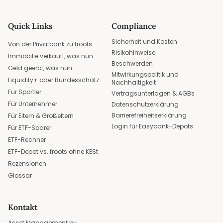
Quick Links
Compliance
Sicherheit und Kosten
Von der Privatbank zu froots
Risikohinweise
Immobilie verkauft, was nun
Beschwerden
Geld geerbt, was nun
Mitwirkungspolitik und
Liquidity+ oder Bundesschatz
Nachhaltigkeit
Für Sportler
Vertragsunterlagen & AGBs
Für Unternehmer
Datenschutzerklärung
Barrierefreiheitserklärung
Für Eltern & Großeltern
Login für Easybank-Depots
Für ETF-Sparer
ETF-Rechner
ETF-Depot vs. froots ohne KESt
Rezensionen
Glossar
Kontakt
Asset Management by