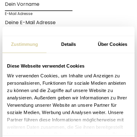
E-Mail Adresse
Datenverarbeitung zustimmen
Zustimmung
Details
Über Cookies
Ich stimme der Verarbeitung meiner Daten (Name, E-
Mail-Adresse) zum Zweck der Zusendung werblicher
Inhalte zu und kann dies jederzeit widerrufen.
Jetzt anfordern
Diese Webseite verwendet Cookies
Wir verwenden Cookies, um Inhalte und Anzeigen zu
personalisieren, Funktionen für soziale Medien anbieten
Diese Fragen stellst du dir
zu können und die Zugriffe auf unsere Website zu
analysieren. Außerdem geben wir Informationen zu Ihrer
vielleicht:
Verwendung unserer Website an unsere Partner für
soziale Medien, Werbung und Analysen weiter. Unsere
Partner führen diese Informationen möglicherweise mit
Welche Services & Investment-Lösungen bietet
weiteren Daten zusammen, die Sie ihnen bereitgestellt
froots?
haben oder die sie im Rahmen Ihrer Nutzung der Dienste