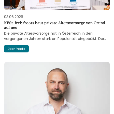
03.06.2026
KESt-frei: froots baut private Altersvorsorge von Grund
auf neu
Die private Altersvorsorge hat in Österreich in den
vergangenen Jahren stark an Popularität eingebüßt. Der
Staat hat die freiwillige Zusatzpension steuerlich
Über froots
begünstigt – doch bei den Sparerin-nen und Sparern ist
davon bisher wenig angekommen, weil zum Teil horrende
Kosten anfallen. Andreas Treichl und das Wiener Fintech-
Unternehmen froots wollen das nach Jahrzehnten
verpasster Reformen jetzt ändern.