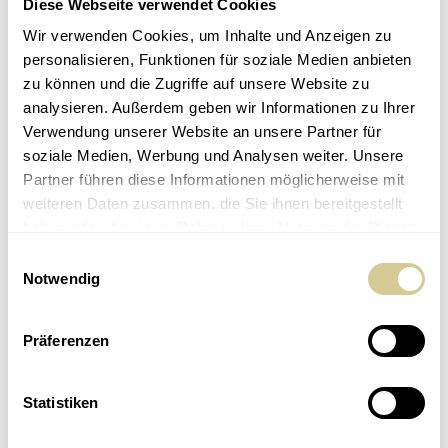
Diese Webseite verwendet Cookies
Peter Saxer
Communications
Wir verwenden Cookies, um Inhalte und Anzeigen zu
personalisieren, Funktionen für soziale Medien anbieten
Artikel teilen
zu können und die Zugriffe auf unsere Website zu
analysieren. Außerdem geben wir Informationen zu Ihrer
Verwendung unserer Website an unsere Partner für
Ähnliche Beiträge
soziale Medien, Werbung und Analysen weiter. Unsere
Partner führen diese Informationen möglicherweise mit
weiteren Daten zusammen, die Sie ihnen bereitgestellt
haben oder die sie im Rahmen Ihrer Nutzung der Dienste
gesammelt haben.
Einwilligungsauswahl
Notwendig
Präferenzen
Statistiken