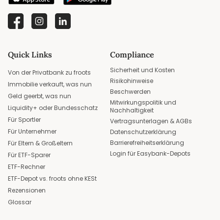
Quick Links
Compliance
Sicherheit und Kosten
Von der Privatbank zu froots
Risikohinweise
Immobilie verkauft, was nun
Beschwerden
Geld geerbt, was nun
Mitwirkungspolitik und
Liquidity+ oder Bundesschatz
Nachhaltigkeit
Für Sportler
Vertragsunterlagen & AGBs
Für Unternehmer
Datenschutzerklärung
Barrierefreiheitserklärung
Für Eltern & Großeltern
Login für Easybank-Depots
Für ETF-Sparer
ETF-Rechner
ETF-Depot vs. froots ohne KESt
Rezensionen
Glossar