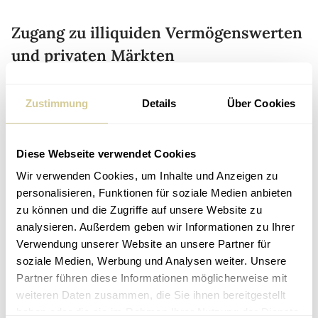
Zugang zu illiquiden Vermögenswerten
und privaten Märkten
Neben den öffentlichen Märkten gibt es auch illiquide
Anlageinstrumente wie Hedgefonds (HF), Private Equity
Zustimmung
Details
Über Cookies
(PE) und Venture Capital Fonds (VC). Diese Lösungen
bieten in der Regel höhere Renditen und können zur
Diese Webseite verwendet Cookies
Absicherung gegen Risiken genutzt werden.
Wir verwenden Cookies, um Inhalte und Anzeigen zu
Allerdings sind diese Investitionsmöglichkeiten in der Regel
personalisieren, Funktionen für soziale Medien anbieten
ausschließlich größeren Investor:innen zugänglich. Dies
zu können und die Zugriffe auf unsere Website zu
liegt daran, dass häufig langfristige Investitionen und
analysieren. Außerdem geben wir Informationen zu Ihrer
höhere Mindestinvestitionen erforderlich sind als bei den
Verwendung unserer Website an unsere Partner für
für die breite Öffentlichkeit zugänglichen
soziale Medien, Werbung und Analysen weiter. Unsere
Anlageinstrumenten.
Partner führen diese Informationen möglicherweise mit
weiteren Daten zusammen, die Sie ihnen bereitgestellt
Ein weiterer wichtiger Faktor bei diesen
haben oder die sie im Rahmen Ihrer Nutzung der Dienste
Anlageinstrumenten ist die Illiquidität. Investitionen in