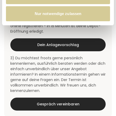
2) Wenn du sofort deinen persönlichen
Nur notwendige zulassen
Anlagevorschlag sehen und dein erstes Depot
eröffnen möchtest, dann kannst du dich bequem
online registrieren - in 15 Minuten ist deine Depot-
Eröffnung erledigt.
Dein Anlagevorschlag
3) Du möchtest froots gerne persönlich
kennenlernen, ausführlich beraten werden oder dich
einfach unverbindlich über unser Angebot
informieren? In einem Informationstermin gehen wir
gerne auf deine Fragen ein. Der Termin ist
vollkommen unverbindlich. Wir freuen uns, dich
kennenzulernen.
Gespräch vereinbaren