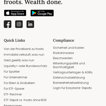
froots. Wealth done.
Quick Links
Compliance
Sicherheit und Kosten
Von der Privatbank zu froots
Risikohinweise
Immobilie verkauft, was nun
Beschwerden
Geld geerbt, was nun
Mitwirkungspolitik und
Liquidity+ oder Bundesschatz
Nachhaltigkeit
Für Sportler
Vertragsunterlagen & AGBs
Für Unternehmer
Datenschutzerklärung
Barrierefreiheitserklärung
Für Eltern & Großeltern
Login für Easybank-Depots
Für ETF-Sparer
ETF-Rechner
ETF-Depot vs. froots ohne KESt
Rezensionen