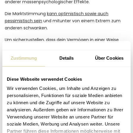
anderer massenpsychologischer Effekte.
Die Marktstimmung
kann optimistisch sowie auch
pessimistisch sein
und mitunter von einem Extrem zum
anderen schwanken.
Um sicherzustellen, dass dein Vermögen in einer Weise
verwaltet wird, die deiner Risikotoleranz und deinen
langfristigen finanziellen Zielen entspricht.
Zustimmung
Details
Über Cookies
Sind Sie auch völlig unabhängig?
Diese Webseite verwendet Cookies
Um völlig unabhängig zu sein, muss ein
Wir verwenden Cookies, um Inhalte und Anzeigen zu
Vermögensverwalter zwei Dinge vermeiden. Er sollte
personalisieren, Funktionen für soziale Medien anbieten
niemals seine eigenen Anlageprodukte verkaufen und
zu können und die Zugriffe auf unsere Website zu
keine Vereinbarungen mit Produktanbietern treffen, um
analysieren. Außerdem geben wir Informationen zu Ihrer
deren Produkte zu verkaufen.
Verwendung unserer Website an unsere Partner für
soziale Medien, Werbung und Analysen weiter. Unsere
Frag deinen Berater, ob eines dieser zwei Dinge auf ihn
Partner führen diese Informationen möglicherweise mit
zutreffen und wenn ja: wie kann er das rechtfertigen, ohne