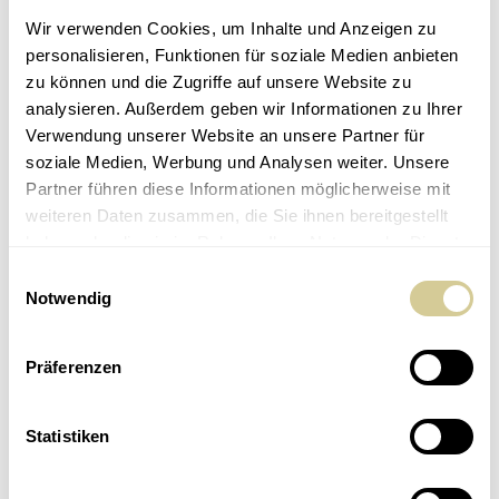
Marketingmitteilung. Die hier genannten Informationen sind
Wir verwenden Cookies, um Inhalte und Anzeigen zu
daher nicht als Anlageempfehlung und/oder
personalisieren, Funktionen für soziale Medien anbieten
Anlageberatung zu verstehen und können eine
zu können und die Zugriffe auf unsere Website zu
Anlageberatung nicht ersetzen. Die hier enthaltenen Daten,
analysieren. Außerdem geben wir Informationen zu Ihrer
Analysen und Schlussfolgerungen sind genereller Natur und
Verwendung unserer Website an unsere Partner für
ausschließlich als unverbindliche Informationen zu
soziale Medien, Werbung und Analysen weiter. Unsere
betrachten. Sie sind nicht auf die individuellen Bedürfnisse,
Partner führen diese Informationen möglicherweise mit
Kenntnisse und Risikobereitschaft des Anlegers
weiteren Daten zusammen, die Sie ihnen bereitgestellt
zugeschnitten und werden ausschließlich an die
haben oder die sie im Rahmen Ihrer Nutzung der Dienste
Öffentlichkeit abgegeben. Wir weisen zudem darauf hin,
gesammelt haben.
Einwilligungsauswahl
dass die aufgeführten und/oder für die Analysen und
Notwendig
Prognosen verwendeten Vergangenheitswerte keinen
zuverlässigen Indikator für künftige Ergebnisse darstellen.
Präferenzen
Kapitalanlagen bergen Risiken.
Statistiken