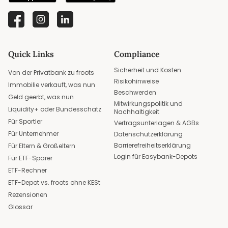
Quick Links
Compliance
Sicherheit und Kosten
Von der Privatbank zu froots
Risikohinweise
Immobilie verkauft, was nun
Beschwerden
Geld geerbt, was nun
Mitwirkungspolitik und
Liquidity+ oder Bundesschatz
Nachhaltigkeit
Für Sportler
Vertragsunterlagen & AGBs
Für Unternehmer
Datenschutzerklärung
Barrierefreiheitserklärung
Für Eltern & Großeltern
Login für Easybank-Depots
Für ETF-Sparer
ETF-Rechner
ETF-Depot vs. froots ohne KESt
Rezensionen
Glossar