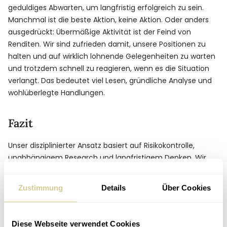
geduldiges Abwarten, um langfristig erfolgreich zu sein.
Manchmal ist die beste Aktion, keine Aktion. Oder anders
ausgedrückt: Übermäßige Aktivität ist der Feind von
Renditen. Wir sind zufrieden damit, unsere Positionen zu
halten und auf wirklich lohnende Gelegenheiten zu warten
und trotzdem schnell zu reagieren, wenn es die Situation
verlangt. Das bedeutet viel Lesen, gründliche Analyse und
wohlüberlegte Handlungen.
Fazit
Unser disziplinierter Ansatz basiert auf Risikokontrolle,
unabhängigem Research und langfristigem Denken. Wir
schätzen das Vertrauen unserer Kund:innen und bleiben
unserem Ziel verpflichtet, immer mehr Menschen zu
Zustimmung
Details
Über Cookies
helfen, ihre finanziellen Ziele durch sorgfältiges und
überlegtes Investieren zu erreichen.
Diese Webseite verwendet Cookies
Disclaimer: Bei diesem Beitrag handelt es sich um eine