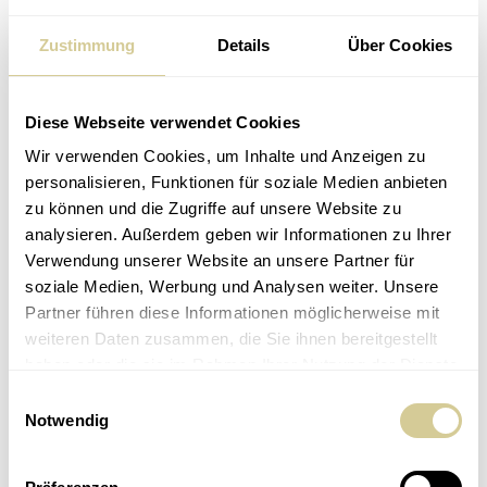
sowie einer strengen Kosten-Nutzen-Bewertung
Zustimmung
Details
Über Cookies
unterzogen.
Viele unserer Kund:innen nutzen unterschiedliche Services
von froots, um ihre Lebenssituationen und
Diese Webseite verwendet Cookies
Veranlagungsmotive optimal abzubilden. Nachstehend gibt
Wir verwenden Cookies, um Inhalte und Anzeigen zu
es daher einen ganzheitlichen Überblick.
personalisieren, Funktionen für soziale Medien anbieten
zu können und die Zugriffe auf unsere Website zu
Kurzfristige Veranlagungen (Liquidity+):
analysieren. Außerdem geben wir Informationen zu Ihrer
Keine Veränderungen
Verwendung unserer Website an unsere Partner für
soziale Medien, Werbung und Analysen weiter. Unsere
Diese Portfolioanpassungen betreffen nicht unser Service
Partner führen diese Informationen möglicherweise mit
„
Liquidity+
“, das Geldmarktportfolio, das für kurzfristige
weiteren Daten zusammen, die Sie ihnen bereitgestellt
Veranlagungsstrategien bereits zu 100% in kurzfristige
haben oder die sie im Rahmen Ihrer Nutzung der Dienste
Anleihen investiert.
gesammelt haben.
Einwilligungsauswahl
Mittel- und langfristige Veranlagungen
Notwendig
(Investment-Service): Reduktion des
Aktienanteils