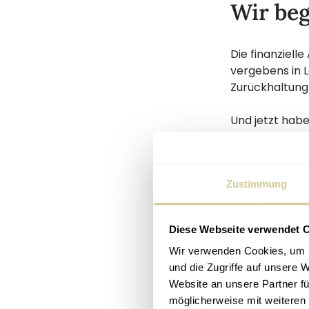
Wir beg
Die finanzielle
vergebens in 
Zurückhaltung 
Und jetzt habe
schlechtes Fina
Auch können üb
Zustimmung
nicht den Begr
mangelnde Fina
finanzieller Al
Diese Webseite verwendet 
Wir verwenden Cookies, um I
nicht in d
und die Zugriffe auf unsere 
sich signi
Website an unsere Partner fü
leichter 
möglicherweise mit weiteren