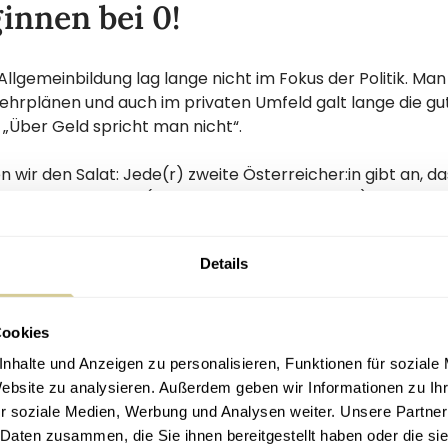
innen bei 0!
 Allgemeinbildung lag lange nicht im Fokus der Politik. Man
Lehrplänen und auch im privaten Umfeld galt lange die g
„Über Geld spricht man nicht“.
n wir den Salat: Jede(r) zweite Österreicher:in gibt an, da
nzwissen verfügt (Quelle: Gallup Institut, 2017).
er 60% der Österreicher den Begriff „Aktie“ nicht erklär
Details
iff „Anleihe“. Hier herrscht enormer Aufholbedarf, denn d
nzwissen hat Folgen. Studien zeigen, dass Personen mit 
lgemeinbildung häufiger:
Cookies
nhalte und Anzeigen zu personalisieren, Funktionen für soziale
er Lage sind effizient zu haushalten
Website zu analysieren. Außerdem geben wir Informationen zu I
fikant verschulden und
r soziale Medien, Werbung und Analysen weiter. Unsere Partner
über den Tisch gezogen werden
 Daten zusammen, die Sie ihnen bereitgestellt haben oder die s