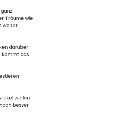
h ganz
er Träume wie
t weiter
nken darüber
ft kommt das
estieren –
rtikel wollen
d noch besser