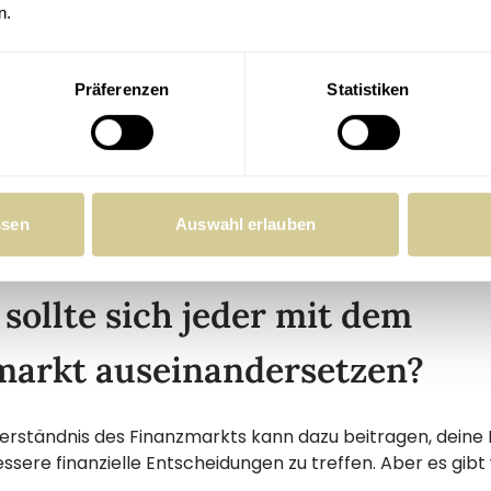
ulenten Zeiten ist die finanzielle Widerstandsfähigkeit de
n.
ies geht wiederum Hand in Hand mit grundlegendem Finan
gutem Finanzwissen sind typischerweise somit:
Präferenzen
Statistiken
 besser abgesichert
 der Lage finanzielle Krisen zu meistern
in Krisensituationen bedacht und
h durch ihre (potenziellen) Schulden nicht eingeschränkt
ssen
Auswahl erlauben
ollte sich jeder mit dem
markt auseinandersetzen?
erständnis des Finanzmarkts kann dazu beitragen, deine 
ssere finanzielle Entscheidungen zu treffen. Aber es gibt