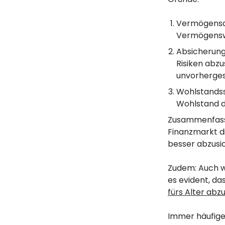
Vermögensau
Vermögenswe
Absicherung:
Risiken abzu
unvorherges
Wohlstandss
Wohlstand d
Zusammenfasse
Finanzmarkt dir
besser abzusi
Zudem: Auch w
es evident, da
fürs Alter abz
Immer häufige