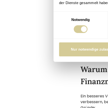
Gerade in turb
der Dienste gesammelt habe
wichtig und d
Personen mit 
Einwilligungsauswahl
Notwendig
finanziell
stärker in
reagieren 
fühlen sic
Nur notwendige zula
Warum s
Finanz
Ein besseres V
verbessern, be
Gründe: