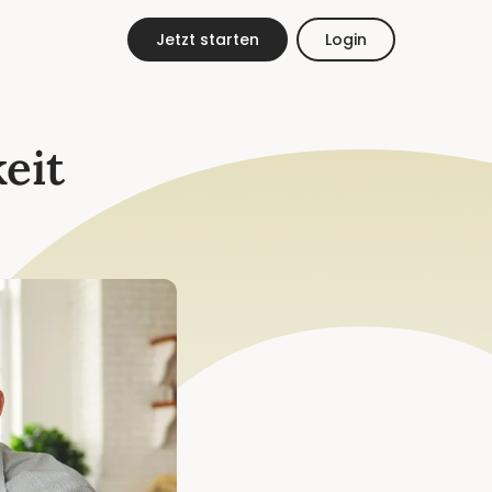
DE
EN
Jetzt starten
Login
eit
ESt