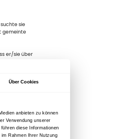
 suchte sie
ut gemeinte
ss er/sie über
en, über 90%
Über Cookies
ieses
geringer
 Medien anbieten zu können
hrer Verwendung unserer
 führen diese Informationen
ie im Rahmen Ihrer Nutzung