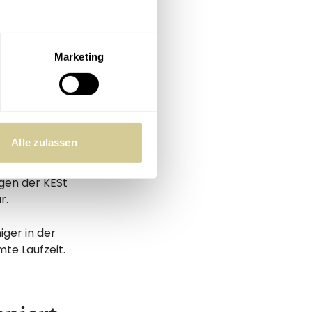
n in einen
ällig. Wer
assung, zahlt
Marketing
ind
chütten, fällt
Alle zulassen
st wenn diese
gen der KESt
r.
iger in der
te Laufzeit.