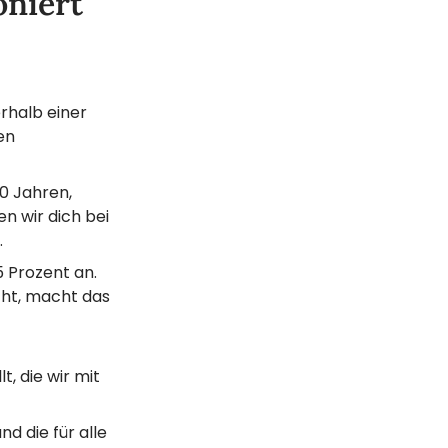
oniert
erhalb einer
en
0 Jahren,
n wir dich bei
.
5 Prozent an.
cht, macht das
, die wir mit
d die für alle