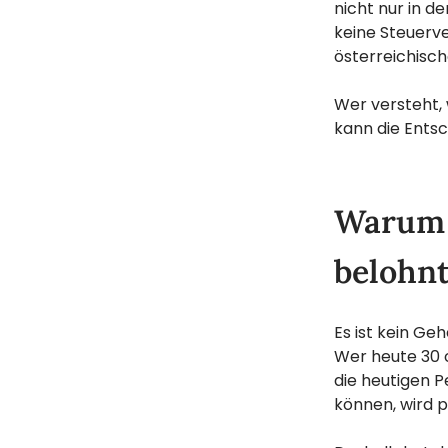
nicht nur in de
keine Steuerv
österreichisch
Wer versteht, 
kann die Entsc
Warum d
belohn
Es ist kein G
Wer heute 30 o
die heutigen P
können, wird p