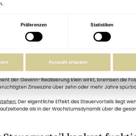
n.
hichtung, wenn ein ETF oder Fonds verkauft wird oder ma
lt, wird die KESt auf den bis dahin angefallenen Gewinn f
schichtet, sei es zum Rebalancing oder zur Strategieanp
Präferenzen
Statistiken
häufig.
och nicht alles. Bei ausschüttungsgleichen Erträgen, das s
 Fonds, die intern Erträge erwirtschaften ohne sie auszus
 jährlich an – auch wenn man gar nicht verkauft hat.
ssen
Auswahl erlauben
lso nicht nur etwas, was am Ende irgendwann anfällt. Selb
nt der Gewinn-Realisierung klein wirkt, bremsen die Fol
rüchtigten Zinseszins über zehn oder mehr Jahre spürba
stehen:
Der eigentliche Effekt des Steuervorteils liegt wen
Laufzeitende als in der Wachstumsdynamik über die gesam