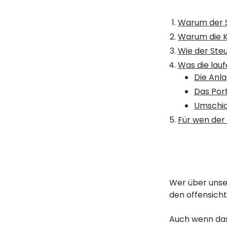
Warum der S
Warum die K
Wie der Steu
Was die lau
Die Anl
Das Port
Umschich
Für wen der S
Wer über unse
den offensicht
Auch wenn das 