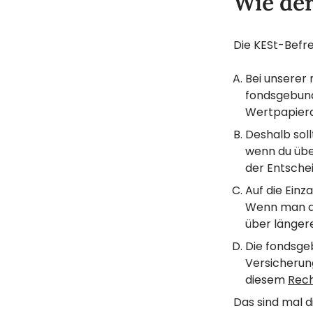
Wie der
Die KESt-Befr
Bei unserer
fondsgebund
Wertpapier
Deshalb soll
wenn du über
der Entschei
Auf die Einz
Wenn man da
über längere
Die fondsge
Versicherung
diesem
Rec
Das sind mal d