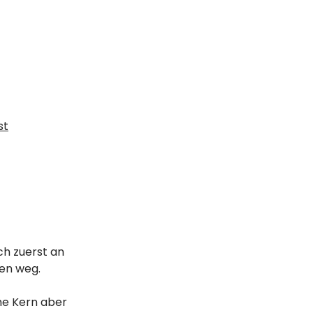
st
ich zuerst an
len weg.
he Kern aber