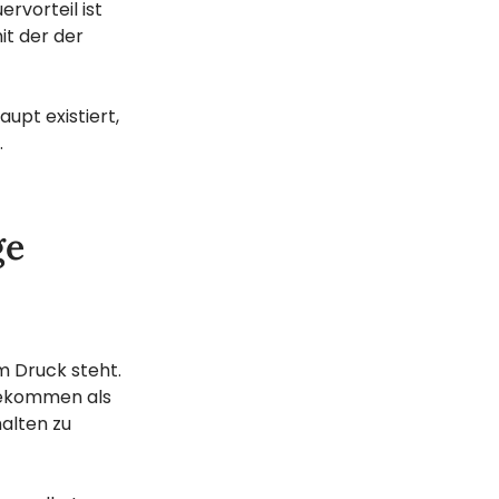
ervorteil ist
it der der
upt existiert,
.
ge
m Druck steht.
 bekommen als
alten zu