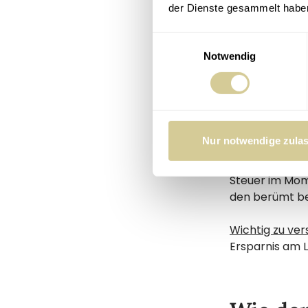
der Dienste gesammelt habe
Bei jeder Umsc
anderen wechse
Einwilligungsauswahl
regelmäßig um
Notwendig
entsprechend 
Aber das ist n
thesaurierende
die KESt sogar
Nur notwendige zula
Die KESt ist a
Steuer im Mome
den berümt be
Wichtig zu ver
Ersparnis am 