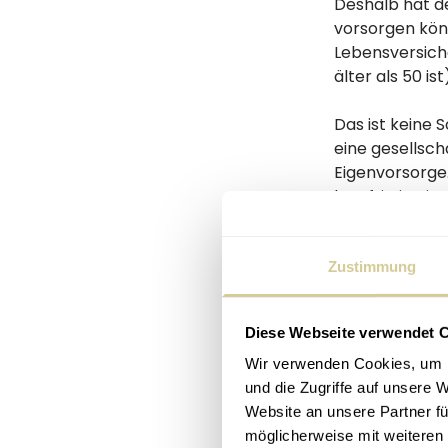
Deshalb hat d
vorsorgen kön
Lebensversiche
älter als 50 is
Das ist keine
eine gesellsch
Eigenvorsorge.
langfristig ei
erhofft.
Zustimmung
Warum d
Diese Webseite verwendet 
Wir verwenden Cookies, um I
Die KESt beträ
und die Zugriffe auf unsere 
fällt nur dann
Website an unsere Partner fü
ganze Wahrhei
möglicherweise mit weiteren