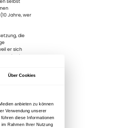
en selbst
enen
(10 Jahre, wer
etzung, die
ige
il er sich
sstandards
Über Cookies
 wird
 Medien anbieten zu können
ken, die KESt
hrer Verwendung unserer
ber nicht die
 führen diese Informationen
ie im Rahmen Ihrer Nutzung