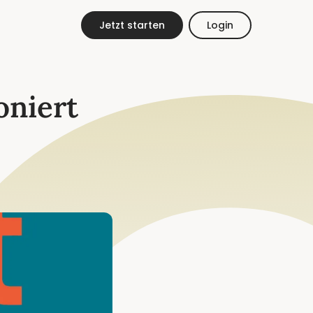
DE
EN
Jetzt starten
Login
oniert
ESt