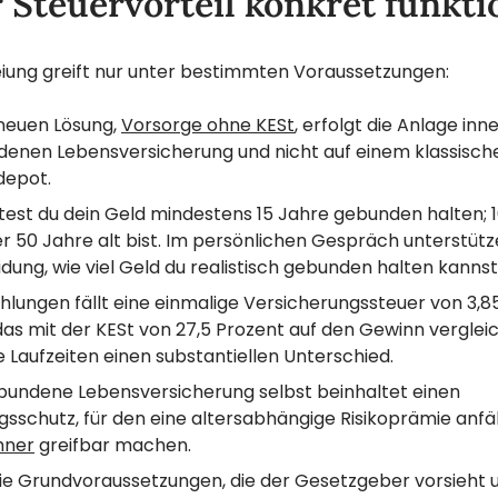
 Steuervorteil konkret funkti
eiung greift nur unter bestimmten Voraussetzungen:
 neuen Lösung,
Vorsorge ohne KESt
, erfolgt die Anlage inn
enen Lebensversicherung und nicht auf einem klassisch
depot.
test du dein Geld mindestens 15 Jahre gebunden halten; 1
 50 Jahre alt bist. Im persönlichen Gespräch unterstütze
dung, wie viel Geld du realistisch gebunden halten kannst
ahlungen fällt eine einmalige Versicherungssteuer von 3,8
s mit der KESt von 27,5 Prozent auf den Gewinn verglei
 Laufzeiten einen substantiellen Unterschied.
bundene Lebensversicherung selbst beinhaltet einen
sschutz, für den eine altersabhängige Risikoprämie anfällt
hner
greifbar machen.
ie Grundvoraussetzungen, die der Gesetzgeber vorsieht un