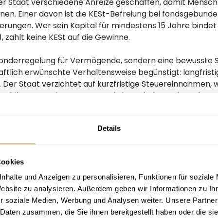
er Staat verschiedene Anreize geschaffen, damit Mensch
nen. Einer davon ist die KESt-Befreiung bei fondsgebund
rungen. Wer sein Kapital für mindestens 15 Jahre bindet 
t), zahlt keine KESt auf die Gewinne.
 Sonderregelung für Vermögende, sondern eine bewusste S
aftlich erwünschte Verhaltensweise begünstigt: langfrist
 Der Staat verzichtet auf kurzfristige Steuereinnahmen, we
n stabileres Pensionssystem und eine Erhaltung des Leben
Details
ie KESt häufig unterschätzt
Cookies
nhalte und Anzeigen zu personalisieren, Funktionen für soziale
gt hierzulande 27,5 Prozent auf Kapitalgewinne. Viele den
Website zu analysieren. Außerdem geben wir Informationen zu I
 an, wenn man Wertpapiere mit Gewinn verkauft. Das ist a
r soziale Medien, Werbung und Analysen weiter. Unsere Partner
t.
 Daten zusammen, die Sie ihnen bereitgestellt haben oder die s