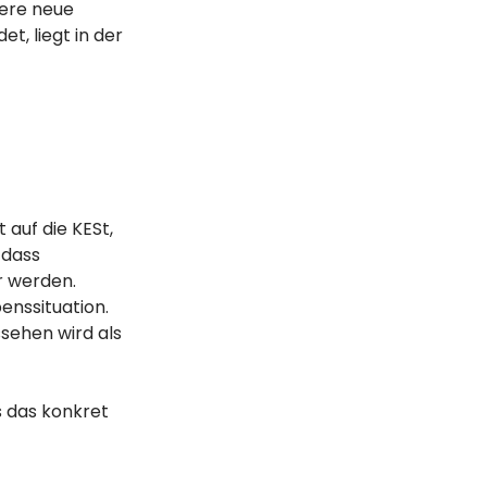
ere neue
t, liegt in der
 auf die KESt,
 dass
r werden.
enssituation.
ssehen wird als
 das konkret