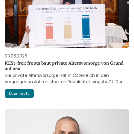
03.06.2026
KESt-frei: froots baut private Altersvorsorge von Grund
auf neu
Die private Altersvorsorge hat in Österreich in den
vergangenen Jahren stark an Popularität eingebüßt. Der
Staat hat die freiwillige Zusatzpension steuerlich
Über froots
begünstigt – doch bei den Sparerin-nen und Sparern ist
davon bisher wenig angekommen, weil zum Teil horrende
Kosten anfallen. Andreas Treichl und das Wiener Fintech-
Unternehmen froots wollen das nach Jahrzehnten
verpasster Reformen jetzt ändern.