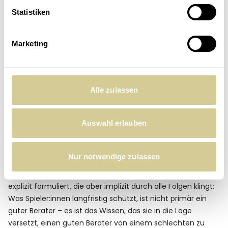
fortgeschrittenen Forderungen. Das sind Grundlagen.
Statistiken
Was Jennifer Klein in diesem Gespräch zeigt, ist etwas, das
man nicht inszenieren kann: Sie ist sich ihres eigenen
Marketing
Wertes bewusst, kämpft für strukturelle Verbesserungen,
baut parallel eine akademische Karriere auf – und tut das
alles ohne Bitterkeit. Das ist bemerkenswert. Und es sagt
viel darüber aus, wie viel Energie Spielerinnen aufwenden
Alle zulassen
müssen, nur um das zu bekommen, was männliche
Kollegen als gegeben betrachten.
Auswahl erlauben
Was wirklich schützt
Nur notwendige zulassen
Wenn man alle vier Gespräche nebeneinander legt,
kristallisiert sich eine These heraus, die keiner der Gäste
explizit formuliert, die aber implizit durch alle Folgen klingt:
Was Spieler:innen langfristig schützt, ist nicht primär ein
guter Berater – es ist das Wissen, das sie in die Lage
versetzt, einen guten Berater von einem schlechten zu