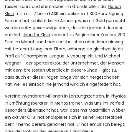
fassen kann, und steht dabei im Grunde allein da.
Florian
Klein
tritt mit 17 beim LASK ein, bekommt 300 Euro Signing
Fee und hat schlicht keine Ahnung, was mit Geld gemacht
werden soll – geschweige denn, dass ihn jemand darüber
aufklärt.
Jennifer Klein
verdient zu Beginn ihrer Karriere 200
Euro im Monat und finanziert ihr Leben über Jahre hinweg
mit Unterstützung ihrer Eltern, während sie gleichzeitig als
Profi auf Champions-League-Niveau spielt. Und
Michael
Wagner
– der Sportdirektor, der Unternehmer, der Mensch
mit dem breitesten Überblick in dieser Runde – gibt zu,
dass auch er diese Fragen lange vor sich hergeschoben
hat, weil es einfach nie jemand wirklich eingefordert hat.
Vereine investieren Millionen in Leistungszentren, in Physios,
in Ernährungsberater, in Mentaltrainer. Was uns im Vorfeld
besonders überrascht hat, war, dass mit Maximilian Wöber
ein aktiver ÖFB-Nationalspieler sich in seiner Masterarbeit
dem Thema bereits genähert hat. Er hat empirisch belegt,
dass der Einfluss der Vereine auf finanzielle